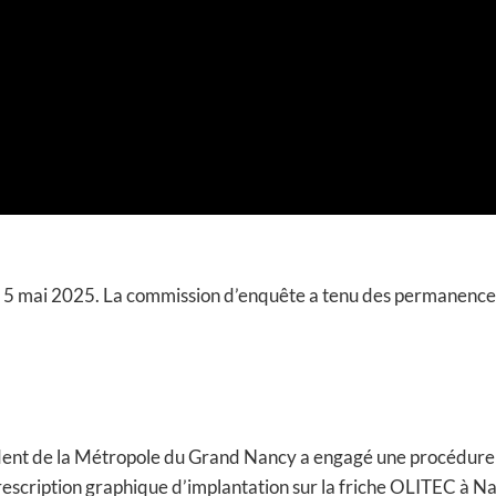
Activer le dépôt de cookies Youtube pour lire la vidéo.
Autoriser
 au 5 mai 2025. La commission d’enquête a tenu des permanenc
ent de la Métropole du Grand Nancy a engagé une procédure 
prescription graphique d’implantation sur la friche OLITEC à N