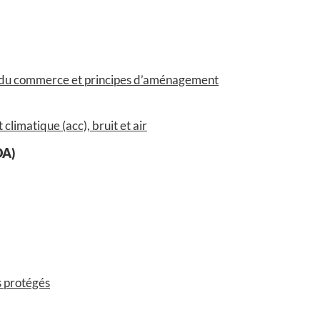
e du commerce et principes d’aménagement
limatique (acc), bruit et air
OA)
s protégés