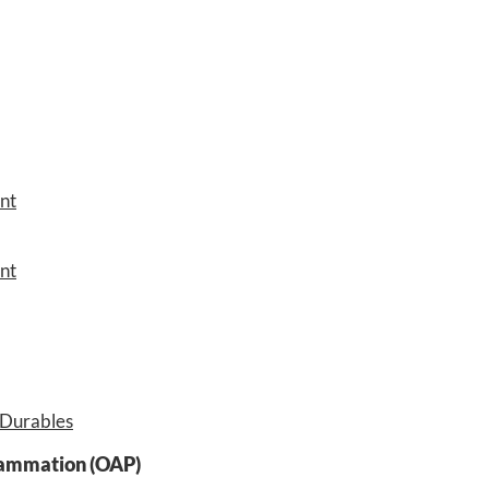
ent
nt
 Durables
rammation (OAP)